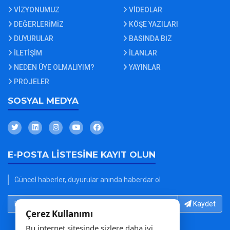
VİZYONUMUZ
VİDEOLAR
DEĞERLERİMİZ
KÖŞE YAZILARI
DUYURULAR
BASINDA BİZ
İLETİŞİM
İLANLAR
NEDEN ÜYE OLMALIYIM?
YAYINLAR
PROJELER
SOSYAL MEDYA
E-POSTA LİSTESİNE KAYIT OLUN
Güncel haberler, duyurular anında haberdar ol
E-Posta adresinizi yazın...
Kaydet
Çerez Kullanımı
Bu internet sitesinde sizlere daha iyi