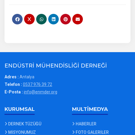
ENDÜSTRİ MÜHENDİSLİĞİ DERNEĞİ
Adres :
Antalya
Telefon :
0537 976 39 72
E-Posta :
info@enmder.org
KURUMSAL
MULTİMEDYA
DERNEK TÜZÜĞÜ
HABERLER
MİSYONUMUZ
FOTO GALERİLER